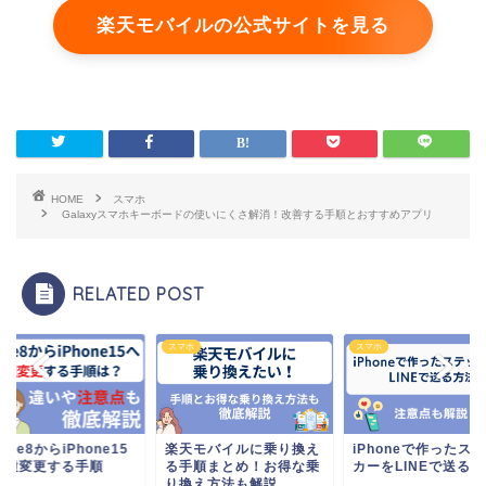
楽天モバイルの公式サイトを見る
HOME
スマホ
Galaxyスマホキーボードの使いにくさ解消！改善する手順とおすすめアプリ
RELATED POST
ホ
スマホ
スマホ
hone8からiPhone15
楽天モバイルに乗り換え
iPhoneで作ったス
機種変更する手順
る手順まとめ！お得な乗
カーをLINEで送る
り換え方法も解説