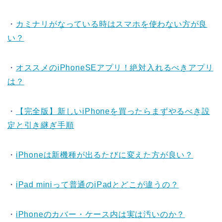
・
カミナリがなっている時はスマホを使わない方が良
い？
・
オススメのiPhoneSEアプリ！絶対入れるべきアプリ
は？
・
【完全版】新しいiPhoneを買ったらまずやるべき設
定と引き継ぎ手順
・
iPhoneは新機種が出るたびに変えた方が良い？
・
iPad miniって普通のiPadとどこが違うの？
・
iPhoneのカバー・ケース内は実は汚いのか？