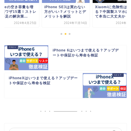
honeの空き容量を増
iPhone SE3は買わない
Xiaomiに危険性はあ
す裏ワザ15選！ストレ
方がいい？メリットとデ
る？中国製スマホは
不足の解決策...
メリットを解説
て本当に大丈夫か
2024年4月25日
2024年11月14日
2024年5
iPhone 6はいつまで使える？アップデ
ートや保証から寿命を検証
iPhoneXはいつまで使える？アップデー
トや保証から寿命を検証