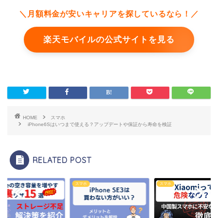
＼月額料金が安いキャリアを探しているなら！／
楽天モバイルの公式サイトを見る
HOME
スマホ
iPhone6Sはいつまで使える？アップデートや保証から寿命を検証
RELATED POST
ホ
スマホ
スマホ