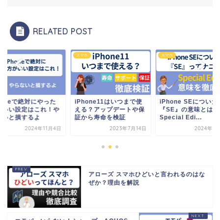
RELATED POST
ホ
スマホ
スマホ
honeで絶対にやった
iPhone11はいつまで使
iPhone SEについた
がいい設定はこれ！や
える？アップデートや保
『SE』の意味とは
ないと損するよ
証から寿命を検証
Special Edi...
2024年11月4日
2023年7月14日
2024年5
アローズ スマホひどいと言われるのはな
ぜか？理由を解説