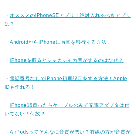
・
オススメのiPhoneSEアプリ！絶対入れるべきアプリ
は？
・
AndroidからiPhoneに写真を移行する方法
・
iPhoneを振るとシャカシャカ音がするのはなぜ？
・
電話番号なしでiPhone初期設定をする方法！Apple
IDも作れる！
・
iPhone15買ったらケーブルのみで充電アダプタは付
いてない！何故？
・
AirPodsってそんなに音質が悪い？有線の方が音質が