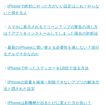
・
iPhoneで絶対にやった方がいい設定はこれ！やらな
いと損するよ
・
スマホに表示されるクリーンアップの警告の消し方
は？アプリをインストールしてしまった場合の対処法
・
最新のiPhoneに買い替える必要性を感じない？現行
モデルで十分なのか
・
iPhoneで作ったステッカーをLINEで送る方法
・
iPhoneの容量を確保！削除できないアプリの解決方
法と隠された設定
・
iPhoneは新機種が出るたびに変えた方が良い？