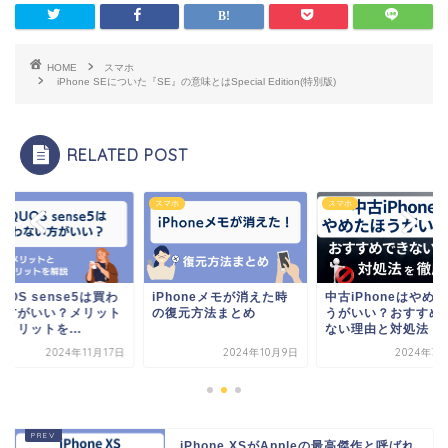
HOME
スマホ
iPhone SEについた『SE』の意味とはSpecial Edition(特別版)
RELATED POST
ホ
スマホ
スマホ
UOS sense5は買わ
iPhoneメモが消えた時
中古iPhoneはやめ
い方がいい？メリット
の復元方法まとめ
うがいい？おすすめ
メリットを...
ない理由と対処法
2024年11月17日
2024年10月9日
2024年3
iPhone XSがAppleの最高傑作と呼ばれ