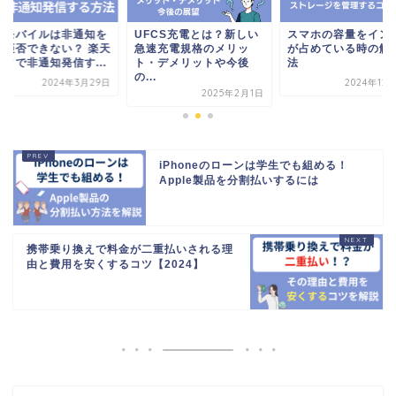
FCS充電とは？新しい
スマホの容量をインスタ
楽天モバイルは非通
速充電規格のメリッ
が占めている時の解決方
着信拒否できない？ 
・デメリットや今後
法
リンクで非通知発信す.
.
2024年12月16日
2024年3月
2025年2月1日
iPhoneのローンは学生でも組める！
Apple製品を分割払いするには
携帯乗り換えで料金が二重払いされる理
由と費用を安くするコツ【2024】