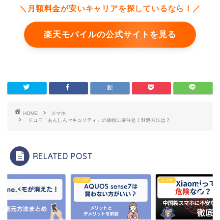
＼月額料金が安いキャリアを探しているなら！／
楽天モバイルの公式サイトを見る
HOME
スマホ
ドコモ「あんしんセキュリティ」の偽物に要注意！対処方法は？
RELATED POST
ホ
スマホ
スマホ