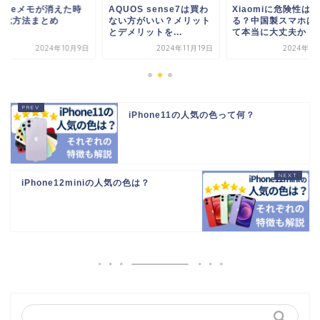
honeメモが消えた時
AQUOS sense7は買わ
Xiaomiに危険性はあ
復元方法まとめ
ない方がいい？メリット
る？中国製スマホは
とデメリットを...
て本当に大丈夫か
2024年10月9日
2024年11月19日
2024年5
iPhone11の人気の色って何？
iPhone12miniの人気の色は？