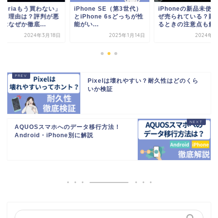
periaもう買わない」
iPhone SE（第3世代）
iPhoneの新品未使
いう理由は？評判が悪
とiPhone 6sどっちが性
ぜ売られている？購
はなぜか徹底...
能がい...
るときの注意点も解..
2024年3月18日
2025年1月14日
2024年2
Pixelは壊れやすい？耐久性はどのくら
いか検証
AQUOSスマホへのデータ移行方法！
Android・iPhone別に解説