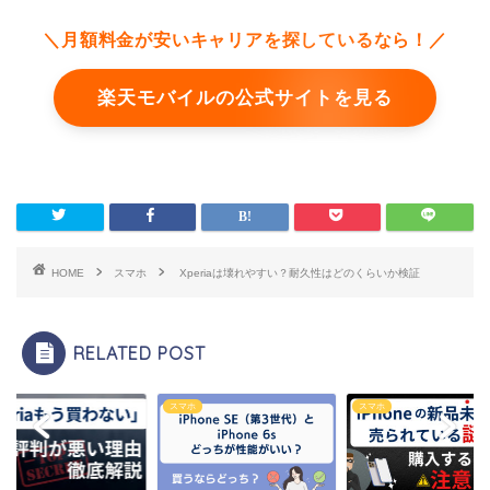
＼月額料金が安いキャリアを探しているなら！／
楽天モバイルの公式サイトを見る
HOME
スマホ
Xperiaは壊れやすい？耐久性はどのくらいか検証
RELATED POST
ホ
スマホ
スマホ