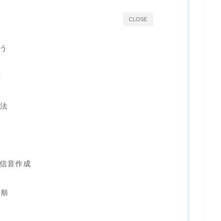
CLOSE
う
法
方法
信音作成
リ
手順